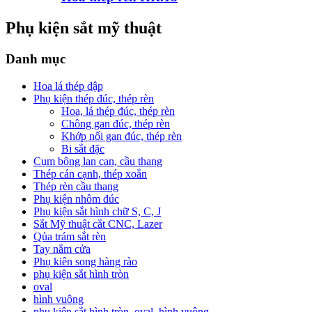
Phụ kiện sắt mỹ thuật
Danh mục
Hoa lá thép dập
Phụ kiện thép đúc, thép rèn
Hoa, lá thép đúc, thép rèn
Chông gan đúc, thép rèn
Khớp nối gan đúc, thép rèn
Bi sắt đặc
Cụm bông lan can, cầu thang
Thép cán cạnh, thép xoắn
Thép rèn cầu thang
Phụ kiện nhôm đúc
Phụ kiện sắt hình chữ S, C, J
Sắt Mỹ thuật cắt CNC, Lazer
Qủa trám sắt rèn
Tay nắm cửa
Phụ kiên song hàng rào
phụ kiện sắt hình tròn
oval
hình vuông
phụ kiện sắt hình tròn, oval, hình vuông