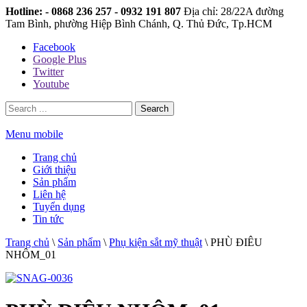
Hotline: - 0868 236 257 - 0932 191 807
Địa chỉ: 28/22A đường
Tam Bình, phường Hiệp Bình Chánh, Q. Thủ Đức, Tp.HCM
Facebook
Google Plus
Twitter
Youtube
Search
Menu mobile
Trang chủ
Giới thiệu
Sản phẩm
Liên hệ
Tuyển dụng
Tin tức
Trang chủ
\
Sản phẩm
\
Phụ kiện sắt mỹ thuật
\
PHÙ ĐIÊU
NHÔM_01