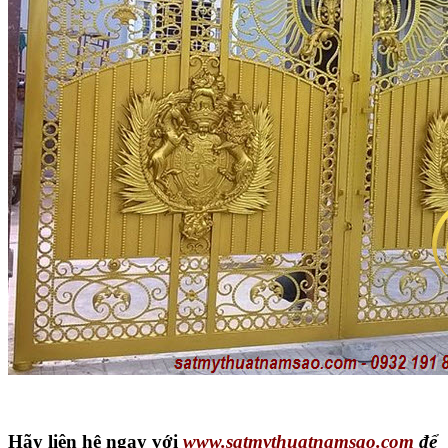
Hãy liên hệ ngay với
www.satmythuatnamsao.com
để