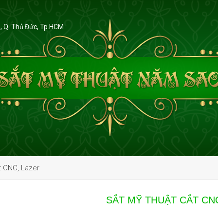
, Q. Thủ Đức, Tp.HCM
t CNC, Lazer
SẮT MỸ THUẬT CẮT CN