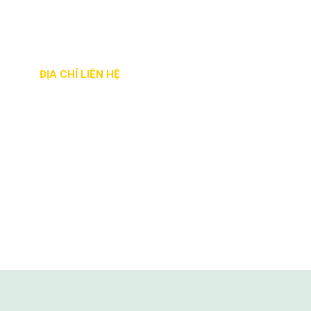
ĐỊA CHỈ LIÊN HỆ
Địa chỉ: 28/22A đường Tam Bình, phường
Hiệp Bình Chánh, Q. Thủ Đức, Tp.HCM
Phone: - 0868 236 257 - 0932 191 807
Email: satmythuatnamsao@gmail.com
Website: satmythuatnamsao.com
Mã số thuế: 0314700059