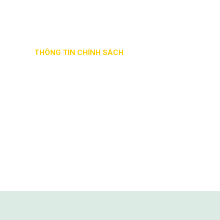
THÔNG TIN CHÍNH SÁCH
Phương thức giao nhận
Chính sách đổi trả hàng
Hướng dẫn thanh toán
Hướng dẫn mua hàng