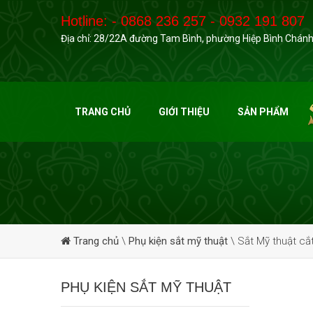
Hotline: - 0868 236 257 - 0932 191 807
Địa chỉ: 28/22A đường Tam Bình, phường Hiệp Bình Chánh
TRANG CHỦ
GIỚI THIỆU
SẢN PHẨM
Trang chủ
\
Phụ kiện sắt mỹ thuật
\
Sắt Mỹ thuật cắ
PHỤ KIỆN SẮT MỸ THUẬT