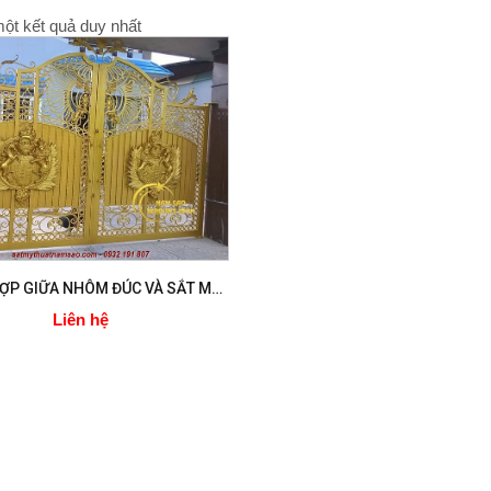
một kết quả duy nhất
SỰ KẾT HỢP GIỮA NHÔM ĐÚC VÀ SẮT MỸ THUẬT
Liên hệ