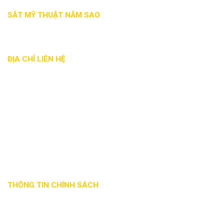
SẮT MỸ THUẬT NĂM SAO
ĐỊA CHỈ LIÊN HỆ
Địa chỉ: 28/22A đường Tam Bình, phường Hiệp Bình Chánh,
Q. Thủ Đức, Tp.HCM
Phone: - 0868 236 257 - 0932 191 807
Email: satmythuatnamsao@gmail.com
Website: satmythuatnamsao.com
Mã số thuế: 0314700059
THÔNG TIN CHÍNH SÁCH
Phương thức
Chính sách đổi
Hướng dẫn
giao nhận
trả hàng
thanh toán