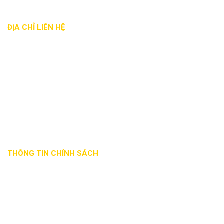
ĐỊA CHỈ LIÊN HỆ
Địa chỉ: 28/22A đường Tam Bình, phường Hiệp Bình Chánh,
Q. Thủ Đức, Tp.HCM
Phone: - 0868 236 257 - 0932 191 807
Email: satmythuatnamsao@gmail.com
Website: satmythuatnamsao.com
Mã số thuế: 0314700059
THÔNG TIN CHÍNH SÁCH
Phương thức
Chính sách đổi
Hướng dẫn
giao nhận
trả hàng
thanh toán
Hướng dẫn mua
hàng