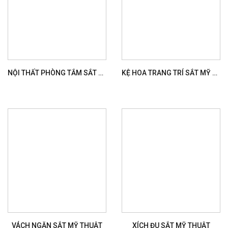
NỘI THẤT PHÒNG TẮM SẮT MỸ THUẬT
KỆ HOA TRANG TRÍ SẮT MỸ THUẬT
VÁCH NGĂN SẮT MỸ THUẬT
XÍCH ĐU SẮT MỸ THUẬT