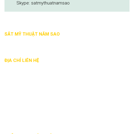
Skype: satmythuatnamsao
SẮT MỸ THUẬT NĂM SAO
ĐỊA CHỈ LIÊN HỆ
Địa chỉ: 28/22A đường Tam Bình, phường Hiệp Bình Chánh,
Q. Thủ Đức, Tp.HCM
Phone: - 0868 236 257 - 0932 191 807
Email: satmythuatnamsao@gmail.com
Website: satmythuatnamsao.com
Mã số thuế: 0314700059