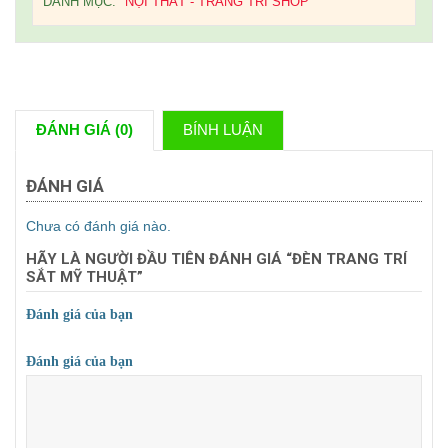
DANH MỤC:
NỘI THẤT - TRANG TRÍ SHOP
ĐÁNH GIÁ (0)
BÍNH LUẬN
ĐÁNH GIÁ
Chưa có đánh giá nào.
HÃY LÀ NGƯỜI ĐẦU TIÊN ĐÁNH GIÁ “ĐÈN TRANG TRÍ
SẮT MỸ THUẬT”
Đánh giá của bạn
1
2
3
4
5
Đánh giá của bạn