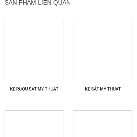
SẢN PHẨM LIÊN QUAN
KỆ RƯỢU SẮT MỸ THUẬT
KỆ SẮT MỸ THUẬT